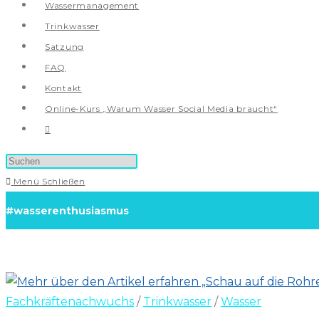
Wassermanagement
Trinkwasser
Satzung
FAQ
Kontakt
Online-Kurs „Warum Wasser Social Media braucht“
Website-
Suche
umschalten
Menü
Schließen
#wasserenthusiasmus
Fachkräftenachwuchs
/
Trinkwasser
/
Wasser