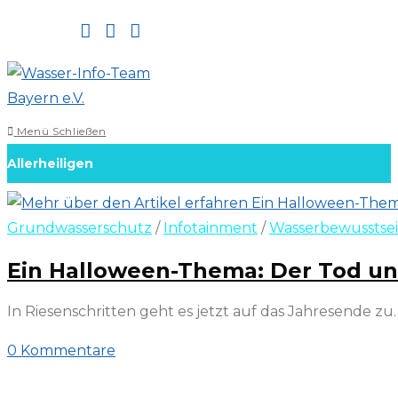
Zum
Inhalt
springen
Menü
Schließen
Allerheiligen
Grundwasserschutz
/
Infotainment
/
Wasserbewusstse
Ein Halloween-Thema: Der Tod un
In Riesenschritten geht es jetzt auf das Jahresende 
0 Kommentare
29. Oktober 2022