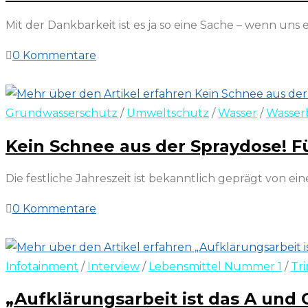
Mit der Dankbarkeit ist es ja so eine Sache – wenn uns 
0 Kommentare
23. Dezember 2023
Grundwasserschutz
/
Umweltschutz
/
Wasser
/
Wasser
Kein Schnee aus der Spraydose! 
Die festliche Jahreszeit ist bekanntlich geprägt von
0 Kommentare
12. Dezember 2023
Infotainment
/
Interview
/
Lebensmittel Nummer 1
/
Tr
„Aufklärungsarbeit ist das A und