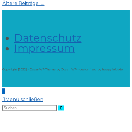
Ältere Beiträge
→
Datenschutz
Impressum
Copyright [2022] - OceanWP Theme by Ocean WP - customized by happyfields.de
Menü schließen