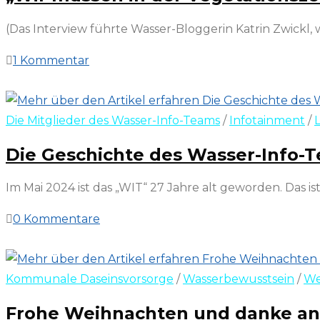
(Das Interview führte Wasser-Bloggerin Katrin Zwickl, 
1 Kommentar
18. Mai 2024
Die Mitglieder des Wasser-Info-Teams
/
Infotainment
/
Die Geschichte des Wasser-Info-Te
Im Mai 2024 ist das „WIT“ 27 Jahre alt geworden. Das i
0 Kommentare
5. Mai 2024
Kommunale Daseinsvorsorge
/
Wasserbewusstsein
/
We
Frohe Weihnachten und danke an a