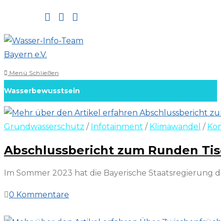
Zum
Inhalt
springen
Menü
Schließen
Wasserbewusstsein
Grundwasserschutz
/
Infotainment
/
Klimawandel
/
Ko
Abschlussbericht zum Runden Tis
Im Sommer 2023 hat die Bayerische Staatsregierung d
0 Kommentare
7. März 2026