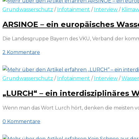
Grundwasserschutz
/
Infotainment
/
Interview
/
Klima
ARSINOE – ein europäisches Wasse
Die Landesgruppe Bayern des VKU, Verband der kommu
2 Kommentare
15. September 2025
Grundwasserschutz
/
Infotainment
/
Interview
/
Wasse
„LURCH“ – ein interdisziplinäres
Wenn man das Wort Lurch hört, denken die meisten vo
0 Kommentare
30. November 2024