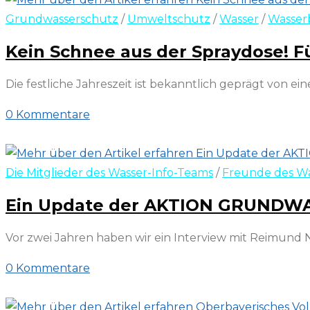
Grundwasserschutz
/
Umweltschutz
/
Wasser
/
Wasser
Kein Schnee aus der Spraydose! 
Die festliche Jahreszeit ist bekanntlich geprägt von
0 Kommentare
12. Dezember 2023
Die Mitglieder des Wasser-Info-Teams
/
Freunde des Wa
Ein Update der AKTION GRUNDWAS
Vor zwei Jahren haben wir ein Interview mit Reimund
0 Kommentare
14. Juli 2023