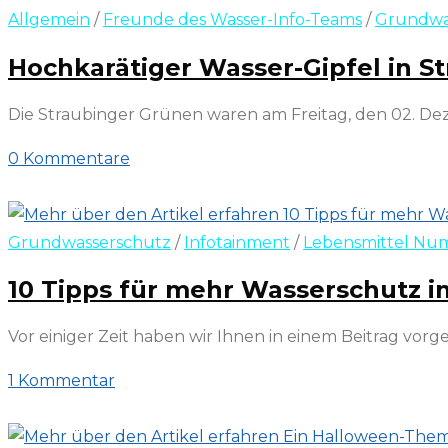
Allgemein
/
Freunde des Wasser-Info-Teams
/
Grundwa
Hochkarätiger Wasser-Gipfel in S
Die Straubinger Grünen waren am Freitag, den 02. De
0 Kommentare
31. Januar 2023
Grundwasserschutz
/
Infotainment
/
Lebensmittel Nu
10 Tipps für mehr Wasserschutz i
Vor einiger Zeit haben wir Ihnen in einem Beitrag vor
1 Kommentar
28. November 2022