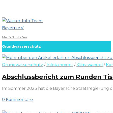
Zum
Inhalt
springen
Menü
Schließen
Grundwasserschutz
Grundwasserschutz
/
Infotainment
/
Klimawandel
/
Ko
Abschlussbericht zum Runden Tis
Im Sommer 2023 hat die Bayerische Staatsregierung d
0 Kommentare
7. März 2026