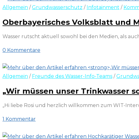
Allgemein
/
Grundwasserschutz
/
Infotainment
/
Kommu
Oberbayerisches Volksblatt und 
Wasser rutscht aktuell sowohl bei den Medien, als auc
0 Kommentare
24. April 2023
Allgemein
/
Freunde des Wasser-Info-Teams
/
Grundwa
„Wir müssen unser Trinkwasser so
„Hi liebe Rosi und herzlich willkommen zum WIT-Interv
1 Kommentar
11. März 2023