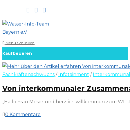
Zum
Inhalt
springen
Menü
Schließen
Kaufbeueren
Fachkräftenachwuchs
/
Infotainment
/
Interkommunal
Von interkommunaler Zusammenarb
„Hallo Frau Moser und herzlich willkommen zum WIT-Int
0 Kommentare
29. Juni 2022