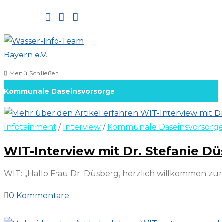
Zum
Inhalt
springen
Menü
Schließen
Kommunale Daseinsvorsorge
Infotainment
/
Interview
/
Kommunale Daseinsvorsorg
WIT-Interview mit Dr. Stefanie 
WIT: „Hallo Frau Dr. Düsberg, herzlich willkommen zu
0 Kommentare
25. Juni 2026