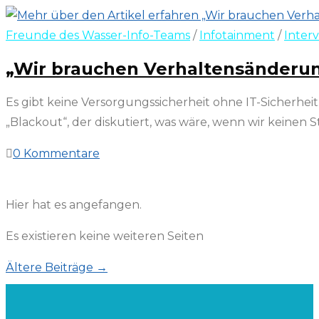
Freunde des Wasser-Info-Teams
/
Infotainment
/
Inter
„Wir brauchen Verhaltensänderun
Es gibt keine Versorgungssicherheit ohne IT-Sicherhe
„Blackout“, der diskutiert, was wäre, wenn wir keine
0 Kommentare
25. Juni 2024
Hier hat es angefangen.
Es existieren keine weiteren Seiten
Ältere Beiträge
→