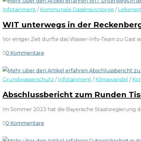
Infotainment
/
Kommunale Daseinsvorsorge
/
Lebensm
WIT unterwegs in der Reckenberg-
Vor einiger Zeit durfte das Wasser-Info-Team zu Gast
0 Kommentare
23. Mai 2026
Grundwasserschutz
/
Infotainment
/
Klimawandel
/
Ko
Abschlussbericht zum Runden Tis
Im Sommer 2023 hat die Bayerische Staatsregierung d
0 Kommentare
7. März 2026