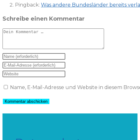
Pingback:
Was andere Bundesländer bereits verla
Schreibe einen Kommentar
Kommentar
Gib
deinen
Gib
Namen
deine
Gib
oder
E-
deine
Name, E-Mail-Adresse und Website in diesem Brow
Benutzernamen
Mail-
Website-
zum
Adresse
URL
Kommentieren
zum
ein
ein
Kommentieren
(optional)
ein