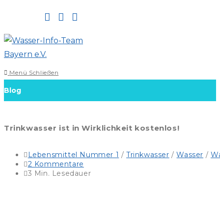
Zum
Inhalt
springen
Menü
Schließen
Blog
Trinkwasser ist in Wirklichkeit kostenlos!
Beitrags-
Lebensmittel Nummer 1
/
Trinkwasser
/
Wasser
/
Wa
Kategorie:
Beitrags-
2 Kommentare
Kommentare:
Lesedauer:
3 Min. Lesedauer