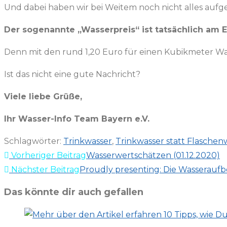
Und dabei haben wir bei Weitem noch nicht alles aufg
Der sogenannte „Wasserpreis“ ist tatsächlich am E
Denn mit den rund 1,20 Euro für einen Kubikmeter Wasse
Ist das nicht eine gute Nachricht?
Viele liebe Grüße,
Ihr Wasser-Info Team Bayern e.V.
Schlagwörter
:
Trinkwasser
,
Trinkwasser statt Flaschen
Weitere
Vorheriger Beitrag
Wasserwertschätzen (01.12.2020)
Artikel
Nächster Beitrag
Proudly presenting: Die Wasserauf
ansehen
Das könnte dir auch gefallen