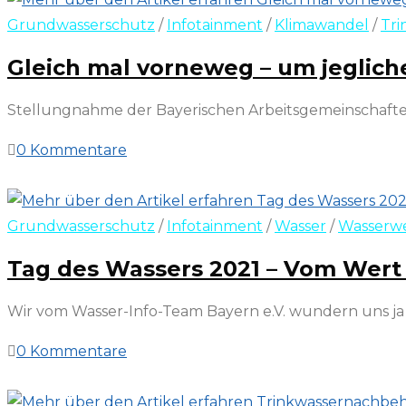
Grundwasserschutz
/
Infotainment
/
Klimawandel
/
Tri
Gleich mal vorneweg – um jeglich
Stellungnahme der Bayerischen Arbeitsgemeinschaften
0 Kommentare
24. April 2022
Grundwasserschutz
/
Infotainment
/
Wasser
/
Wasserwe
Tag des Wassers 2021 – Vom Wert
Wir vom Wasser-Info-Team Bayern e.V. wundern uns ja i
0 Kommentare
21. März 2022