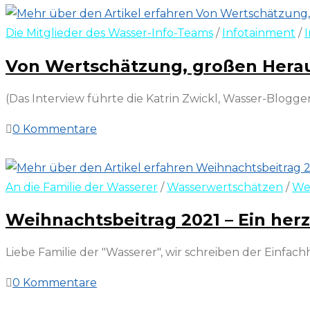
Die Mitglieder des Wasser-Info-Teams
/
Infotainment
/
Von Wertschätzung, großen Herau
(Das Interview führte die Katrin Zwickl, Wasser-Blogger
0 Kommentare
20. März 2022
An die Familie der Wasserer
/
Wasserwertschätzen
/
We
Weihnachtsbeitrag 2021 – Ein her
Liebe Familie der "Wasserer", wir schreiben der Einfac
0 Kommentare
20. März 2022