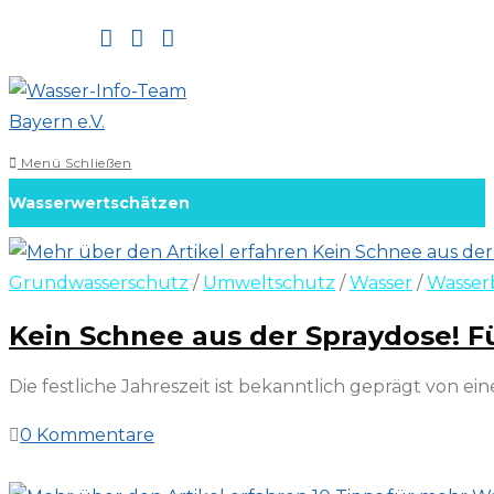
Zum
Inhalt
springen
Menü
Schließen
Wasserwertschätzen
Grundwasserschutz
/
Umweltschutz
/
Wasser
/
Wasser
Kein Schnee aus der Spraydose! 
Die festliche Jahreszeit ist bekanntlich geprägt von
0 Kommentare
12. Dezember 2023