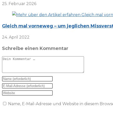
25. Februar 2026
Gleich mal vorneweg – um jeglichen Missvers
24. April 2022
Schreibe einen Kommentar
Kommentar
Gib
deinen
Gib
Namen
deine
Gib
oder
E-
deine
Name, E-Mail-Adresse und Website in diesem Brow
Benutzernamen
Mail-
Website-