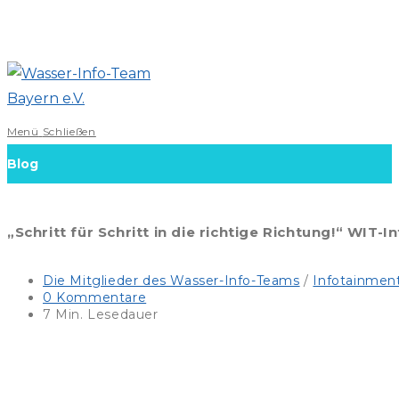
Zum
Inhalt
springen
Menü
Schließen
Blog
„Schritt für Schritt in die richtige Richtung!“ W
Beitrags-
Die Mitglieder des Wasser-Info-Teams
/
Infotainmen
Kategorie:
Beitrags-
0 Kommentare
Kommentare:
Lesedauer:
7 Min. Lesedauer