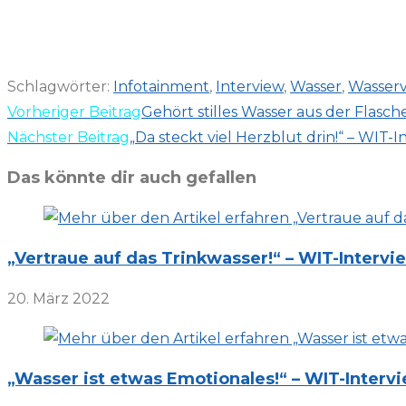
Schlagwörter
:
Infotainment
,
Interview
,
Wasser
,
Wasser
Weitere
Vorheriger Beitrag
Gehört stilles Wasser aus der Flasch
Artikel
Nächster Beitrag
„Da steckt viel Herzblut drin!“ – WI
ansehen
Das könnte dir auch gefallen
„Vertraue auf das Trinkwasser!“ – WIT-Inter
20. März 2022
„Wasser ist etwas Emotionales!“ – WIT-Inter