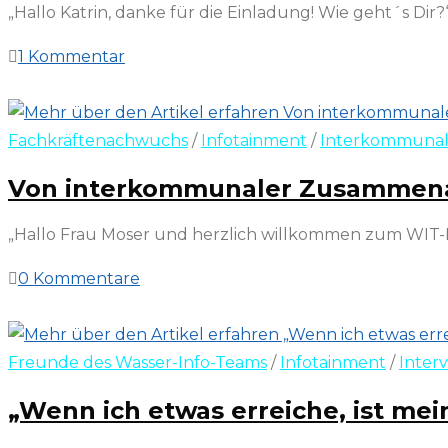
„Hallo Katrin, danke für die Einladung! Wie geht´s Dir?“ 
1 Kommentar
30. August 2022
Fachkräftenachwuchs
/
Infotainment
/
Interkommunal
Von interkommunaler Zusammenarb
„Hallo Frau Moser und herzlich willkommen zum WIT-Int
0 Kommentare
29. Juni 2022
Freunde des Wasser-Info-Teams
/
Infotainment
/
Inter
„Wenn ich etwas erreiche, ist me