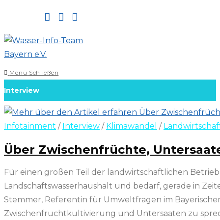
Zum
Inhalt
springen
Menü
Schließen
Interview
Infotainment
/
Interview
/
Klimawandel
/
Landwirtschaf
Über Zwischenfrüchte, Untersaate
Für einen großen Teil der landwirtschaftlichen Betrie
Landschaftswasserhaushalt und bedarf, gerade in Zeit
Stemmer, Referentin für Umweltfragen im Bayerischen
Zwischenfruchtkultivierung und Untersaaten zu spre