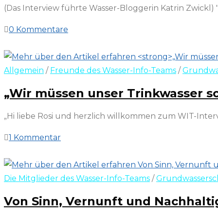
(Das Interview führte Wasser-Bloggerin Katrin Zwickl) 
0 Kommentare
25. März 2023
Allgemein
/
Freunde des Wasser-Info-Teams
/
Grundwa
„Wir müssen unser Trinkwasser so
„Hi liebe Rosi und herzlich willkommen zum WIT-Interv
1 Kommentar
11. März 2023
Die Mitglieder des Wasser-Info-Teams
/
Grundwassersc
Von Sinn, Vernunft und Nachhalti