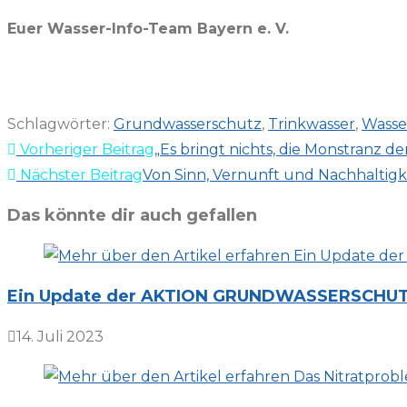
Euer Wasser-Info-Team Bayern e. V.
Schlagwörter
:
Grundwasserschutz
,
Trinkwasser
,
Wasser
Weitere
Vorheriger Beitrag
„Es bringt nichts, die Monstranz d
Artikel
Nächster Beitrag
Von Sinn, Vernunft und Nachhaltigk
ansehen
Das könnte dir auch gefallen
Ein Update der AKTION GRUNDWASSERSCHUTZ o
14. Juli 2023