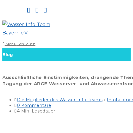
Zum
Inhalt
springen
Menü
Schließen
Blog
Ausschließliche Einstimmigkeiten, drängende The
Tagung der ARGE Wasserver- und Abwasserentsor
Beitrags-
Die Mitglieder des Wasser-Info-Teams
/
Infotainme
Kategorie:
Beitrags-
0 Kommentare
Kommentare:
Lesedauer:
4 Min. Lesedauer