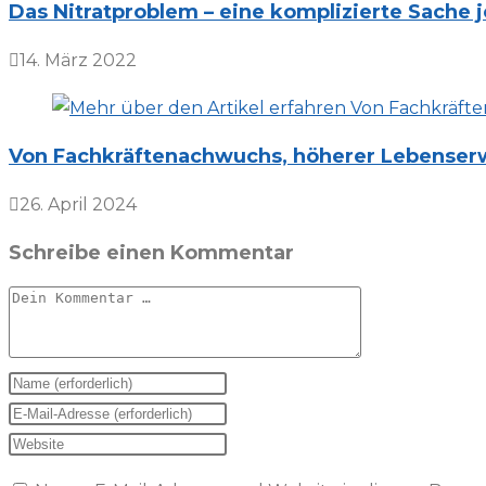
Das Nitratproblem – eine komplizierte Sache je
14. März 2022
Von Fachkräftenachwuchs, höherer Lebenserwa
26. April 2024
Schreibe einen Kommentar
Kommentar
Gib
deinen
Gib
Namen
deine
Gib
oder
E-
deine