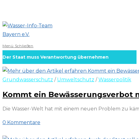
Zum
Inhalt
springen
Menü
Schließen
Der Staat muss Verantwortung übernehmen
Grundwasserschutz
/
Umweltschutz
/
Wasserpolitik
Kommt ein Bewässerungsverbot m
Die Wasser-Welt hat mit einem neuen Problem zu kämp
0 Kommentare
16. März 2022