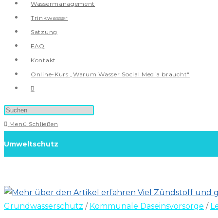
Wassermanagement
Trinkwasser
Satzung
FAQ
Kontakt
Online-Kurs „Warum Wasser Social Media braucht“
Website-
Suche
umschalten
Menü
Schließen
Umweltschutz
Grundwasserschutz
/
Kommunale Daseinsvorsorge
/
L