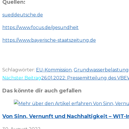
Quellen:
sueddeutsche.de
https://www.focus.de/gesundheit
https://www.bayerische-staatszeitung.de
Schlagwörter
:
EU-Kommission
,
Grundwasserbelastung
Weitere
Nächster Beitrag
26.01.2022: Pressemitteilung des VBE
Artikel
Das könnte dir auch gefallen
ansehen
Von Sinn, Vernunft und Nachhaltigkeit – WIT-