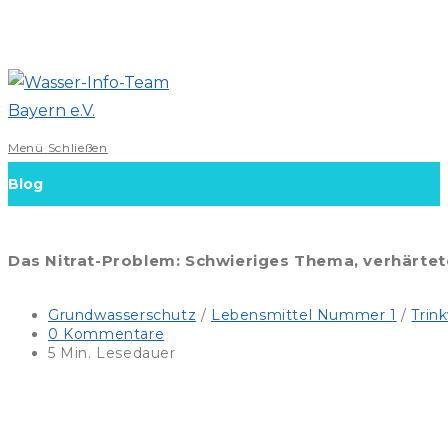
Zum
Inhalt
springen
Menü
Schließen
Blog
Das Nitrat-Problem: Schwieriges Thema, verhärtete
Beitrags-
Grundwasserschutz
/
Lebensmittel Nummer 1
/
Trin
Kategorie:
Beitrags-
0 Kommentare
Kommentare:
Lesedauer:
5 Min. Lesedauer