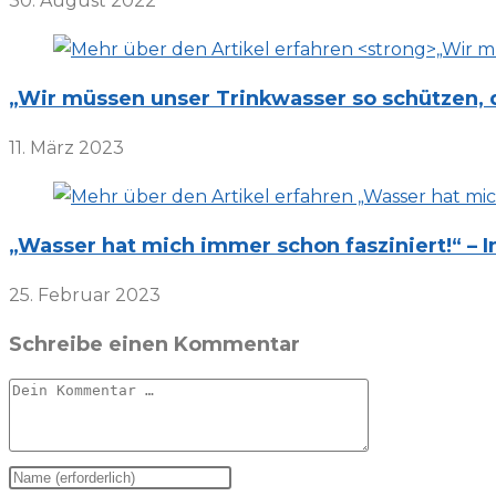
30. August 2022
„Wir müssen unser Trinkwasser so schützen, d
11. März 2023
„Wasser hat mich immer schon fasziniert!“ –
25. Februar 2023
Schreibe einen Kommentar
Kommentar
Gib