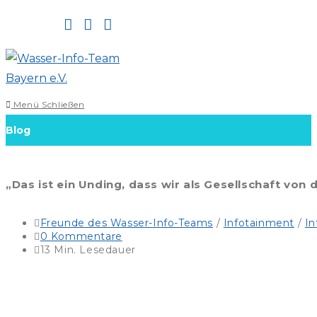
Zum
Inhalt
springen
Menü
Schließen
Blog
„Das ist ein Unding, dass wir als Gesellschaft vo
Beitrags-
Freunde des Wasser-Info-Teams
/
Infotainment
/
In
Kategorie:
Beitrags-
0 Kommentare
Kommentare:
Lesedauer:
13 Min. Lesedauer