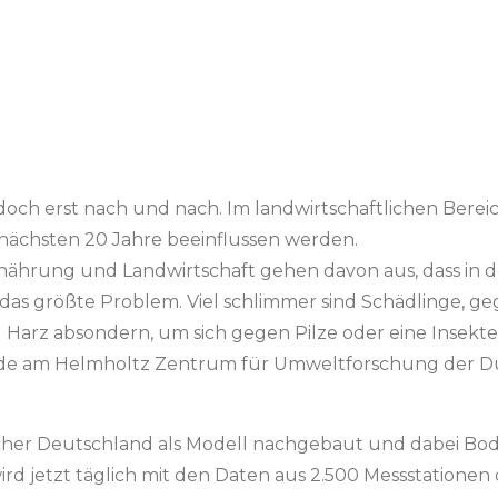
och erst nach und nach. Im landwirtschaftlichen Bereich
e nächsten 20 Jahre beeinflussen werden.
ährung und Landwirtschaft gehen davon aus, dass in d
das größte Problem. Viel schlimmer sind Schädlinge, 
 Harz absondern, um sich gegen Pilze oder eine Insekte
 am Helmholtz Zentrum für Umweltforschung der Dürrem
cher Deutschland als Modell nachgebaut und dabei Bod
s wird jetzt täglich mit den Daten aus 2.500 Messstatio