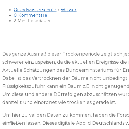
Beitrags-
Grundwasserschutz
/
Wasser
Kategorie:
Beitrags-
0 Kommentare
Kommentare:
Lesedauer:
2 Min. Lesedauer
Das ganze Ausmaß dieser Trockenperiode zeigt sich jed
schwerer einzuspeisen, da die aktuellen Ereignisse di
Aktuelle Schätzungen des Bundesministeriums für Ern
Dabei ist das Vertrocknen der Bäume nicht unbedingt 
Flüssigkeitszufuhr kann ein Baum z.B. nicht genügend
Um diese und andere Dürrefolgen abzuschätzen wurde
darstellt und einordnet wie trocken es gerade ist.
Um hier zu validen Daten zu kommen, haben die Fors
einfließen lassen. Dieses digitale Abbild Deutschland