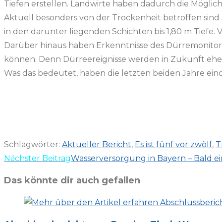
Tiefen erstellen. Landwirte haben dadurch die Möglichk
Aktuell besonders von der Trockenheit betroffen sind
in den darunter liegenden Schichten bis 1,80 m Tiefe. 
Darüber hinaus haben Erkenntnisse des Dürremonitors 
können. Denn Dürreereignisse werden in Zukunft eh
Was das bedeutet, haben die letzten beiden Jahre eind
Schlagwörter
:
Aktueller Bericht
,
Es ist fünf vor zwölf
,
T
Weitere
Nächster Beitrag
Wasserversorgung in Bayern – Bald ei
Artikel
Das könnte dir auch gefallen
ansehen