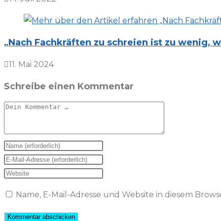
„Nach Fachkräften zu schreien ist zu wenig,
11. Mai 2024
Schreibe einen Kommentar
Kommentar
Gib
deinen
Gib
Namen
deine
Gib
oder
E-
deine
Name, E-Mail-Adresse und Website in diesem Brow
Benutzernamen
Mail-
Website-
zum
Adresse
URL