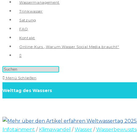
Wassermanagement
Trinkwasser
Satzung
FAQ
Kontakt
Online-Kurs „Warum Wasser Social Media braucht“
Website-
Suche
umschalten
Menü
Schließen
Welttag des Wassers
Infotainment
/
Klimawandel
/
Wasser
/
Wasserbewussts