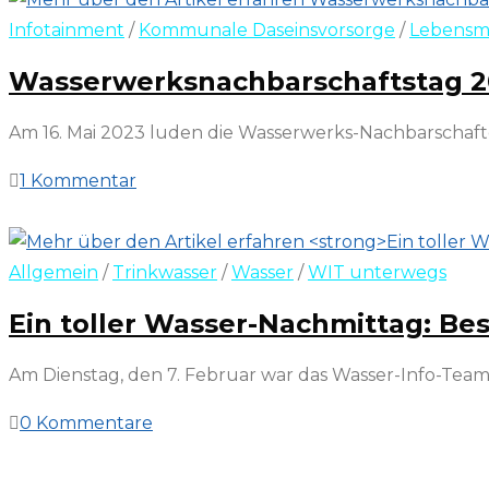
Infotainment
/
Kommunale Daseinsvorsorge
/
Lebensm
Wasserwerksnachbarschaftstag 20
Am 16. Mai 2023 luden die Wasserwerks-Nachbarschaft
1 Kommentar
4. Juni 2023
Allgemein
/
Trinkwasser
/
Wasser
/
WIT unterwegs
Ein toller Wasser-Nachmittag: B
Am Dienstag, den 7. Februar war das Wasser-Info-Te
0 Kommentare
18. Februar 2023