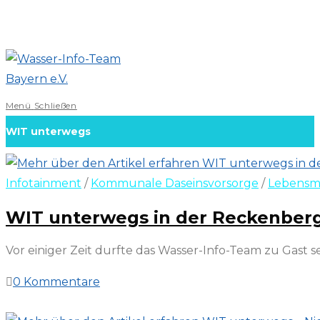
Zum
Inhalt
springen
Menü
Schließen
WIT unterwegs
Infotainment
/
Kommunale Daseinsvorsorge
/
Lebensm
WIT unterwegs in der Reckenberg-
Vor einiger Zeit durfte das Wasser-Info-Team zu Gast
0 Kommentare
23. Mai 2026