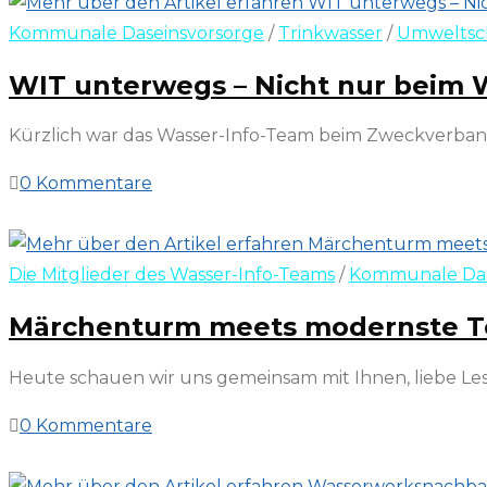
Kommunale Daseinsvorsorge
/
Trinkwasser
/
Umweltsc
WIT unterwegs – Nicht nur beim 
Kürzlich war das Wasser-Info-Team beim Zweckverband
0 Kommentare
11. April 2024
Die Mitglieder des Wasser-Info-Teams
/
Kommunale Das
Märchenturm meets modernste Te
Heute schauen wir uns gemeinsam mit Ihnen, liebe Le
0 Kommentare
1. August 2023